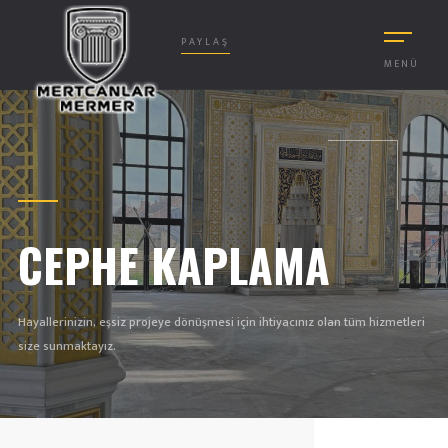
PAYLAŞ
MENÜ
CEPHE KAPLAMA
Hayallerinizin, eşsiz projeye dönüşmesi için ihtiyacınız olan tüm hizmetleri
size sunmaktayız.