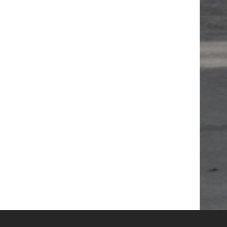
ADRES :
Çomaklı 
Meram/Konya/TÜRKİY
 ekonomi ve verimliliği en üst seviyede
E-MAIL :
bilgi@m
. Ergonomik tasarım ve eşsiz projeye
rli müşterilerimize sunmaktayız.
İLETİŞİM FORMU
opyalanması, çoğaltılması ve dağıtılması halinde yasal haklarımız işleti