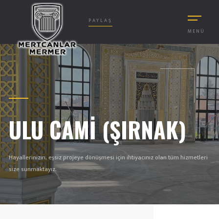
PAYLAŞ
MENÜ
ULU CAMİ (ŞIRNAK)
Hayallerinizin, eşsiz projeye dönüşmesi için ihtiyacınız olan tüm hizmetleri
size sunmaktayız.